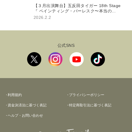
【３月出演舞台】五反⽥タイガー 18th Stage
『 ペインティング・バーレスク〜本当の
私〜』
2026.2.2
公式SNS
利用規約
プライバシーポリシー
資金決済法に基づく表記
特定商取引法に基づく表記
ヘルプ・お問い合わせ