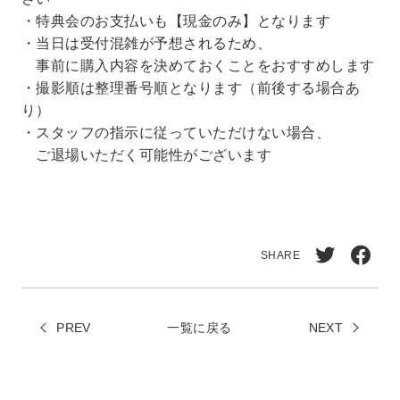
・特典会のお支払いも【現金のみ】となります
・当日は受付混雑が予想されるため、
事前に購入内容を決めておくことをおすすめします
・撮影順は整理番号順となります（前後する場合あ
り）
・スタッフの指示に従っていただけない場合、
ご退場いただく可能性がございます
SHARE
Twitt
Face
erで
book
PREV
一覧に戻る
シェ
NEXT
でシ
ア
ェア