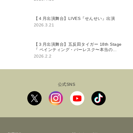
【４月出演舞台】LIVES『せんせい』出演
2026.3.21
【３月出演舞台】五反⽥タイガー 18th Stage
『 ペインティング・バーレスク〜本当の
私〜』
2026.2.2
公式SNS