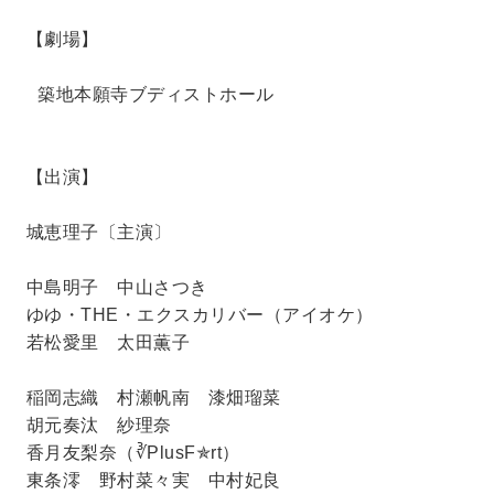
【劇場】
築地本願寺ブディストホール
【出演】
城恵理子〔主演〕
中島明子 中山さつき
ゆゆ・THE・エクスカリバー（アイオケ）
若松愛里 太田薫子
稲岡志織 村瀬帆南 漆畑瑠菜
胡元奏汰 紗理奈
香月友梨奈（∛PlusF✯rt）
東条澪 野村菜々実 中村妃良