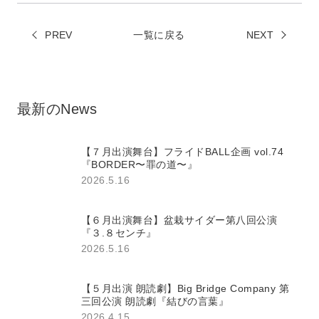
erで
book
PREV
一覧に戻る
シェ
NEXT
でシ
ア
ェア
最新のNews
【７月出演舞台】フライドBALL企画 vol.74
『BORDER〜罪の道〜』
2026.5.16
【６月出演舞台】盆栽サイダー第八回公演
『３.８センチ』
2026.5.16
【５月出演 朗読劇】Big Bridge Company 第
三回公演 朗読劇『結びの言葉』
2026.4.15